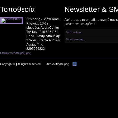
Τοποθεσία
Newsletter & S
Πωλήσεις - ShowRoom:
Αφήστε μας το e-mail, το κινητό σας κ
Κηφισίας 10-12,
μείνετε ενημερωμένοι!
Μαρούσι, AgoraCenter
Τηλ.Κεν.:
210 6851154
Έδρα - Kεντρ.Αποθήκη:
27o χιλ Εθν.Οδ.Αθηνών
Λαμίας Τηλ:
2295026222
Επικοινωνήστε μαζί μας
Copyright ©
| All rights reserved
Ακολουθήστε μας