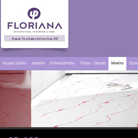
Αρχική Σελίδα
Δάπεδα
Ειδικά Δάπεδα
Τοίχος - Οροφή
Μοκέτα
Προσ